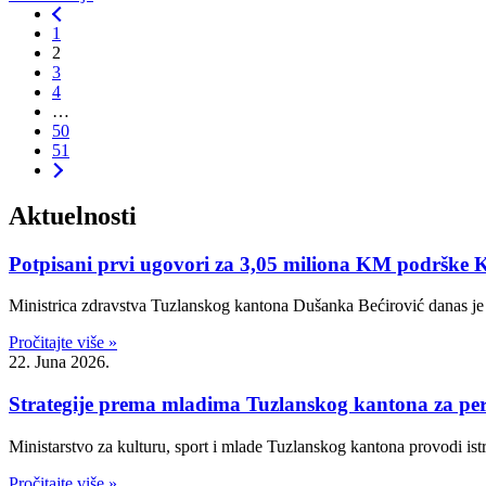
1
2
3
4
…
50
51
Aktuelnosti
Potpisani prvi ugovori za 3,05 miliona KM podrške
Ministrica zdravstva Tuzlanskog kantona Dušanka Bećirović danas je
Pročitajte više »
22. Juna 2026.
Strategije prema mladima Tuzlanskog kantona za per
Ministarstvo za kulturu, sport i mlade Tuzlanskog kantona provodi is
Pročitajte više »