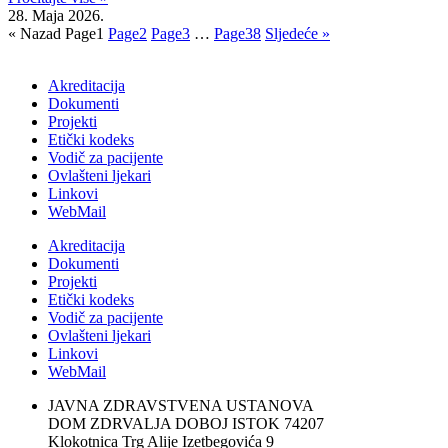
28. Maja 2026.
« Nazad
Page
1
Page
2
Page
3
…
Page
38
Sljedeće »
Akreditacija
Dokumenti
Projekti
Etički kodeks
Vodič za pacijente
Ovlašteni ljekari
Linkovi
WebMail
Akreditacija
Dokumenti
Projekti
Etički kodeks
Vodič za pacijente
Ovlašteni ljekari
Linkovi
WebMail
JAVNA ZDRAVSTVENA USTANOVA
DOM ZDRVALJA DOBOJ ISTOK 74207
Klokotnica Trg Alije Izetbegovića 9