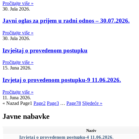
Pročitajte više »
30. Jula 2026.
Javni oglas za prijem u radni odnos – 30.07.2026.
Pročitajte više »
30. Jula 2026.
Izvještaj o provedenom postupku
Pročitajte više »
15. Juna 2026.
Izvjetaj o provedenom postupku-9 11.06.2026.
Pročitajte više »
11. Juna 2026.
« Nazad
Page
1
Page
2
Page
3
…
Page
78
Sljedeće »
Javne nabavke
Naziv
Izvjetaj o provedenom postupku-4 11.06.2026.