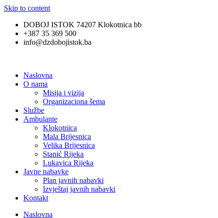
Skip to content
DOBOJ ISTOK 74207 Klokotnica bb
+387 35 369 500
info@dzdobojistok.ba
Naslovna
O nama
Misija i vizija
Organizaciona šema
Službe
Ambulante
Klokotnica
Mala Brijesnica
Velika Brijesnica
Stanić Rijeka
Lukavica Rijeka
Javne nabavke
Plan javnih nabavki
Izvještaj javnih nabavki
Kontakt
Naslovna