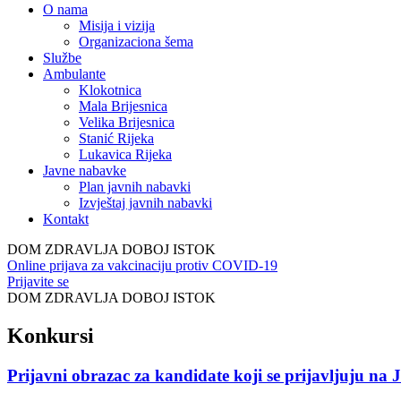
O nama
Misija i vizija
Organizaciona šema
Službe
Ambulante
Klokotnica
Mala Brijesnica
Velika Brijesnica
Stanić Rijeka
Lukavica Rijeka
Javne nabavke
Plan javnih nabavki
Izvještaj javnih nabavki
Kontakt
DOM ZDRAVLJA DOBOJ ISTOK
Online prijava za vakcinaciju protiv COVID-19
Prijavite se
DOM ZDRAVLJA DOBOJ ISTOK
Konkursi
Prijavni obrazac za kandidate koji se prijavljuju na 