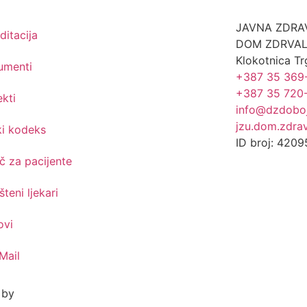
JAVNA ZDRA
ditacija
DOM ZDRVAL
Klokotnica Tr
umenti
+387 35 369
+387 35 720
ekti
info@dzdoboj
jzu.dom.zdra
ki kodeks
ID broj: 420
č za pacijente
šteni ljekari
ovi
Mail
n by
Ed-vision