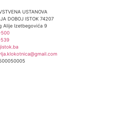
VSTVENA USTANOVA
JA DOBOJ ISTOK 74207
g Alije Izetbegovića 9
-500
-539
istok.ba
vlja.klokotnica@gmail.com
9500050005