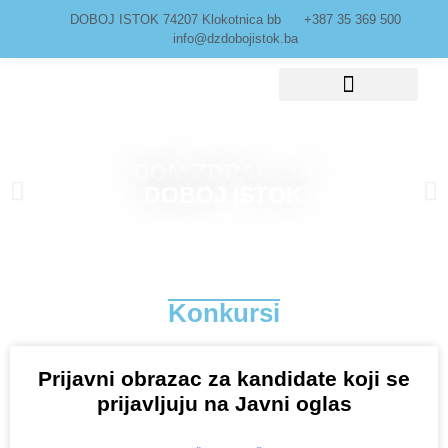
DOBOJ ISTOK 74207 Klokotnica bb
+387 35 369 500
info@dzdobojistok.ba
Javne nabavke
DOM ZDRAVLJA
DOBOJ ISTOK
Konkursi
Prijavni obrazac za kandidate koji se
prijavljuju na Javni oglas