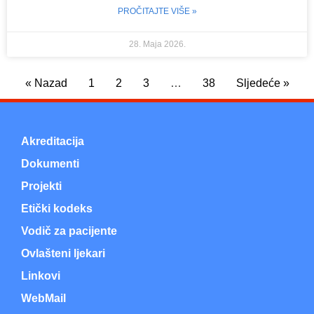
PROČITAJTE VIŠE »
28. Maja 2026.
« Nazad
1
2
3
…
38
Sljedeće »
Akreditacija
Dokumenti
Projekti
Etički kodeks
Vodič za pacijente
Ovlašteni ljekari
Linkovi
WebMail