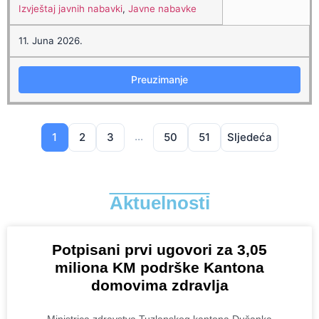
Izvještaj javnih nabavki
,
Javne nabavke
11. Juna 2026.
Preuzimanje
…
1
2
3
50
51
Sljedeća
Aktuelnosti
Potpisani prvi ugovori za 3,05
miliona KM podrške Kantona
domovima zdravlja