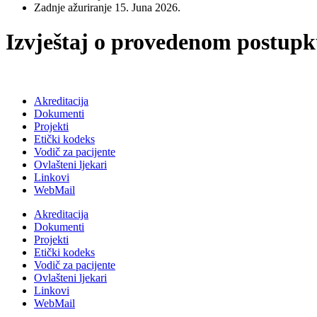
Zadnje ažuriranje
15. Juna 2026.
Izvještaj o provedenom postup
Akreditacija
Dokumenti
Projekti
Etički kodeks
Vodič za pacijente
Ovlašteni ljekari
Linkovi
WebMail
Akreditacija
Dokumenti
Projekti
Etički kodeks
Vodič za pacijente
Ovlašteni ljekari
Linkovi
WebMail