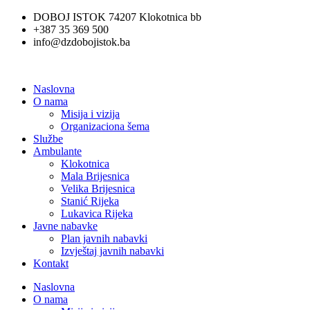
Skip
DOBOJ ISTOK 74207 Klokotnica bb
to
+387 35 369 500
content
info@dzdobojistok.ba
Naslovna
O nama
Misija i vizija
Organizaciona šema
Službe
Ambulante
Klokotnica
Mala Brijesnica
Velika Brijesnica
Stanić Rijeka
Lukavica Rijeka
Javne nabavke
Plan javnih nabavki
Izvještaj javnih nabavki
Kontakt
Naslovna
O nama