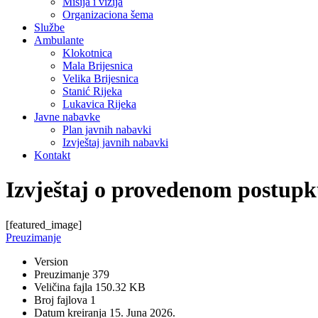
Misija i vizija
Organizaciona šema
Službe
Ambulante
Klokotnica
Mala Brijesnica
Velika Brijesnica
Stanić Rijeka
Lukavica Rijeka
Javne nabavke
Plan javnih nabavki
Izvještaj javnih nabavki
Kontakt
Izvještaj o provedenom postup
[featured_image]
Preuzimanje
Version
Preuzimanje
379
Veličina fajla
150.32 KB
Broj fajlova
1
Datum kreiranja
15. Juna 2026.