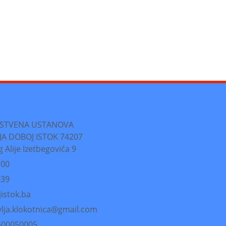
VSTVENA USTANOVA
A DOBOJ ISTOK 74207
 Alije Izetbegovića 9
500
539
istok.ba
vlja.klokotnica@gmail.com
9500050005