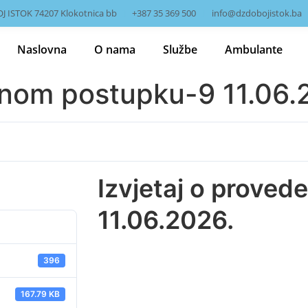
J ISTOK 74207 Klokotnica bb
+387 35 369 500
info@dzdobojistok.ba
Naslovna
O nama
Službe
Ambulante
enom postupku-9 11.06.
Izvjetaj o prove
11.06.2026.
396
167.79 KB