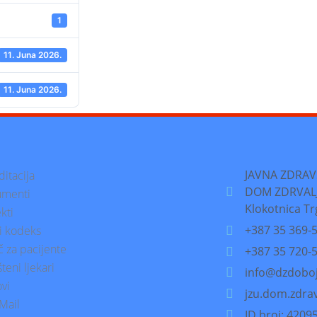
1
11. Juna 2026.
11. Juna 2026.
JAVNA ZDRA
ditacija
DOM ZDRVALJ
menti
Klokotnica Trg
kti
+387 35 369-
ki kodeks
č za pacijente
+387 35 720-
teni ljekari
info@dzdoboj
ovi
jzu.dom.zdra
Mail
ID broj: 420