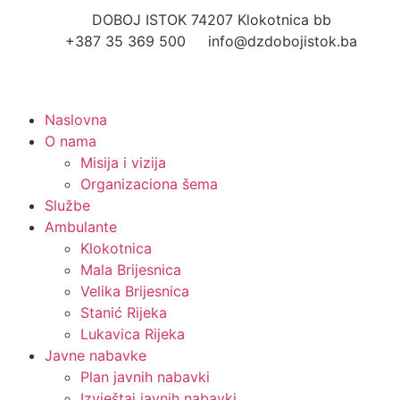
DOBOJ ISTOK 74207 Klokotnica bb
+387 35 369 500
info@dzdobojistok.ba
Naslovna
O nama
Misija i vizija
Organizaciona šema
Službe
Ambulante
Klokotnica
Mala Brijesnica
Velika Brijesnica
Stanić Rijeka
Lukavica Rijeka
Javne nabavke
Plan javnih nabavki
Izvještaj javnih nabavki