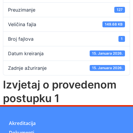
Preuzimanje
127
Veličina fajla
149.68 KB
Broj fajlova
1
Datum kreiranja
15. Januara 2026.
Zadnje ažuriranje
15. Januara 2026.
Izvjetaj o provedenom
postupku 1
Akreditacija
Dokumenti