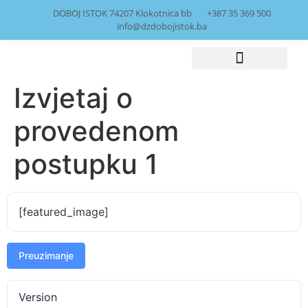
DOBOJ ISTOK 74207 Klokotnica bb
+387 35 369 500
info@dzdobojistok.ba
Izvjetaj o
Javne nabavke
provedenom
postupku 1
[featured_image]
Preuzimanje
Version