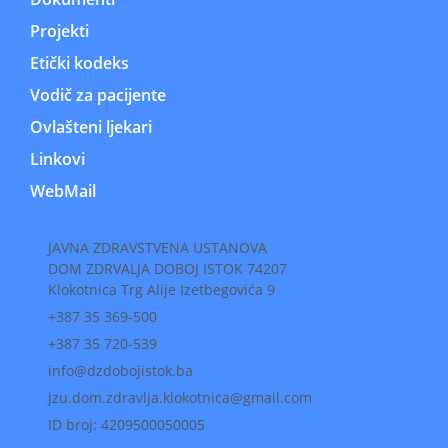
Projekti
Etički kodeks
Vodič za pacijente
Ovlašteni ljekari
Linkovi
WebMail
JAVNA ZDRAVSTVENA USTANOVA
DOM ZDRVALJA DOBOJ ISTOK 74207
Klokotnica Trg Alije Izetbegovića 9
+387 35 369-500
+387 35 720-539
info@dzdobojistok.ba
jzu.dom.zdravlja.klokotnica@gmail.com
ID broj: 4209500050005