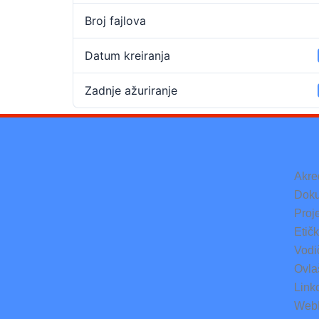
Broj fajlova
Datum kreiranja
Zadnje ažuriranje
Akre
Doku
Proje
Etič
Vodi
Ovlaš
Link
Web