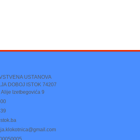
AVSTVENA USTANOVA
JA DOBOJ ISTOK 74207
 Alije Izetbegovića 9
500
539
stok.ba
lja.klokotnica@gmail.com
500050005