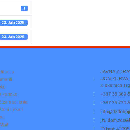
1
23. Jula 2025.
23. Jula 2025.
JAVNA ZDR
ditacija
DOM ZDRVAL
menti
Klokotnica Trg
kti
+387 35 369-
ki kodeks
č za pacijente
+387 35 720-
teni ljekari
info@dzdoboji
ovi
jzu.dom.zdrav
Mail
ID broj: 4209