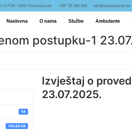
 ISTOK 74207 Klokotnica bb
+387 35 369 500
info@dzdobojistok.ba
Naslovna
O nama
Službe
Ambulante
denom postupku-1 23.07
Izvještaj o prov
23.07.2025.
58
149.86 KB