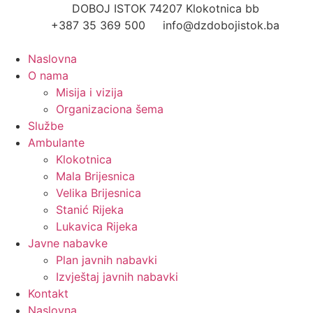
Skip
DOBOJ ISTOK 74207 Klokotnica bb
to
+387 35 369 500
info@dzdobojistok.ba
content
Naslovna
O nama
Misija i vizija
Organizaciona šema
Službe
Ambulante
Klokotnica
Mala Brijesnica
Velika Brijesnica
Stanić Rijeka
Lukavica Rijeka
Javne nabavke
Plan javnih nabavki
Izvještaj javnih nabavki
Kontakt
Naslovna