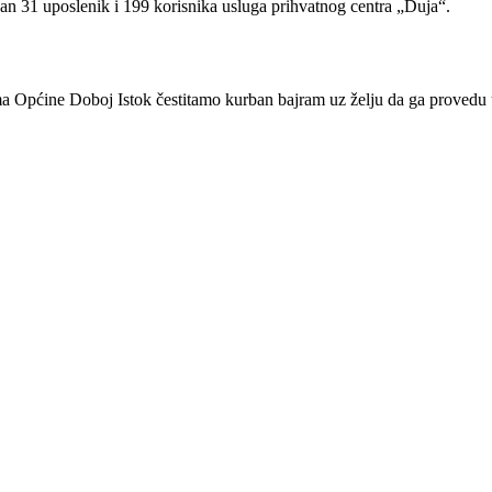
san 31 uposlenik i 199 korisnika usluga prihvatnog centra „Duja“.
a Općine Doboj Istok čestitamo kurban bajram uz želju da ga provedu 