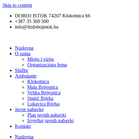
Skip to content
DOBOJ ISTOK 74207 Klokotnica bb
+387 35 369 500
info@dzdobojistok.ba
Naslovna
O nama
Misija i vizija
Organizaciona šema
Službe
Ambulante
Klokotnica
Mala Brijesnica
Velika Brijesnica
Stanić Rijeka
Lukavica Rijeka
Javne nabavke
Plan javnih nabavki
Izvještaj javnih nabavki
Kontakt
Naslovna