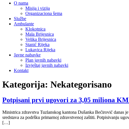
O nama
Misija i vizija
Organizaciona šema
Službe
Ambulante
Klokotnica
Mala Brijesnica
Velika Brijesnica
Stanić Rijeka
Lukavica Rijeka
Javne nabavke
Plan javnih nabavki
Izvještaj javnih nabavki
Kontakt
Kategorija:
Nekategorisano
Potpisani prvi ugovori za 3,05 miliona 
Ministrica zdravstva Tuzlanskog kantona Dušanka Bećirović danas je s
sredstava za podršku primarnoj zdravstvenoj zaštiti. Potpisivanju ugov
[…]