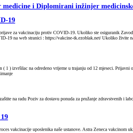
 medicine i Diplomirani inžinjer medicinsk
ID-19
rijave za vakcinaciju protiv COVID-19. Ukoliko ste osiguranik Zavod
VID-19 na web stranici : https://vakcine-tk.ezoblak.net/ Ukoliko živite na
 ( 1 ) izvršilac na odredeno vrijeme u trajanju od 12 mjeseci. Prijavni 
zimanje
zaštite na radu Poziv za dostavu ponuda za pružanje zdravstvenih i lab
 19
ces vakcinacije uposlenika naše ustanove. Astra Zeneca vakcinom uku