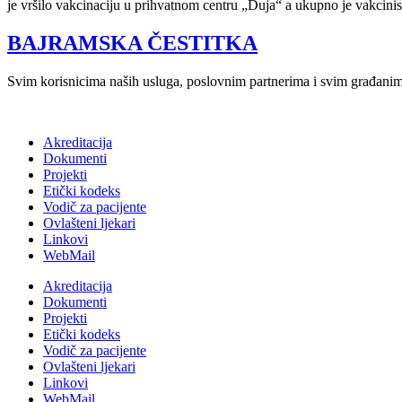
je vršilo vakcinaciju u prihvatnom centru „Duja“ a ukupno je vakcini
BAJRAMSKA ČESTITKA
Svim korisnicima naših usluga, poslovnim partnerima i svim građanim
Akreditacija
Dokumenti
Projekti
Etički kodeks
Vodič za pacijente
Ovlašteni ljekari
Linkovi
WebMail
Akreditacija
Dokumenti
Projekti
Etički kodeks
Vodič za pacijente
Ovlašteni ljekari
Linkovi
WebMail