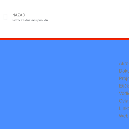
NAZAD
Poziv za dostavu ponuda
Akre
Doku
Proje
Etič
Vodi
Ovlaš
Link
Web