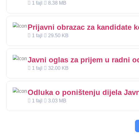
1 fajl
8.38 MB
Prijavni obrazac za kandidate ko
1 fajl
29.50 KB
Javni oglas za prijem u radni 
1 fajl
32.00 KB
Odluka o poništenju dijela Jav
1 fajl
3.03 MB