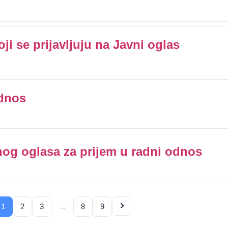
ji se prijavljuju na Javni oglas
odnos
nog oglasa za prijem u radni odnos
…
1
2
3
8
9