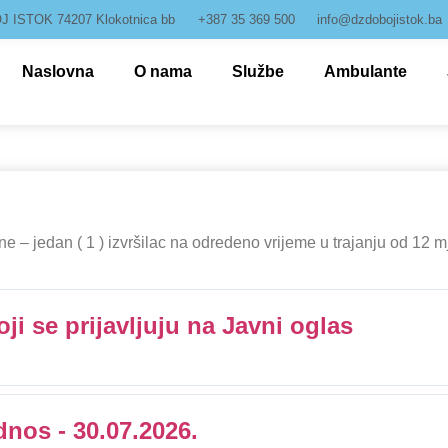
 ISTOK 74207 Klokotnica bb
+387 35 369 500
info@dzdobojistok.ba
Naslovna
O nama
Službe
Ambulante
ne – jedan ( 1 ) izvršilac na odredeno vrijeme u trajanju od 12 m
ji se prijavljuju na Javni oglas
dnos - 30.07.2026.