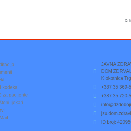
Onli
JAVNA ZDR
ditacija
DOM ZDRVAL
menti
Klokotnica Trg
kti
+387 35 369-
ki kodeks
č za pacijente
+387 35 720-
teni ljekari
info@dzdoboji
ovi
jzu.dom.zdrav
Mail
ID broj: 4209