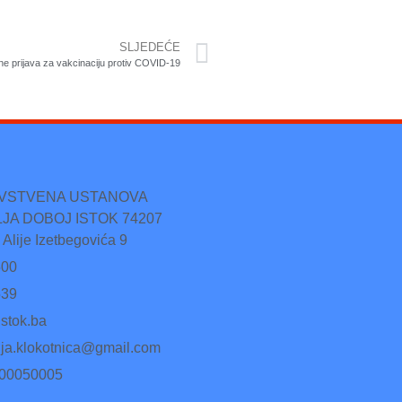
SLJEDEĆE
ne prijava za vakcinaciju protiv COVID-19
AVSTVENA USTANOVA
JA DOBOJ ISTOK 74207
 Alije Izetbegovića 9
500
539
stok.ba
lja.klokotnica@gmail.com
500050005