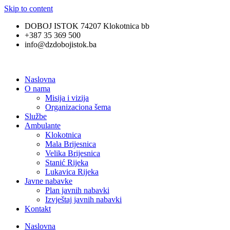
Skip to content
DOBOJ ISTOK 74207 Klokotnica bb
+387 35 369 500
info@dzdobojistok.ba
Naslovna
O nama
Misija i vizija
Organizaciona šema
Službe
Ambulante
Klokotnica
Mala Brijesnica
Velika Brijesnica
Stanić Rijeka
Lukavica Rijeka
Javne nabavke
Plan javnih nabavki
Izvještaj javnih nabavki
Kontakt
Naslovna