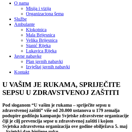
O nama
Misija i vizija
Organizaciona šema
Službe
Ambulante
Klokotnica
Mala Brijesnica
Velika Brijesnica
Stanić Rijeka
Lukavica Rijeka
Javne nabavke
Plan javnih nabavki
Izvještaj javnih nabavki
Kontakt
U VAŠIM JE RUKAMA, SPRIJEČITE
SEPSU U ZDRAVSTVENOJ ZAŠTITI
Pod sloganom “U vašim je rukama – spriječite sepsu u
zdravstvenoj zaštiti” više od 20.000 ustanova u 179 zemalja
podupire godišnju kampanju Svjetske zdravstvene organizacije
čiji je cilj prevencija sepse u zdravstvenoj zaštiti i kojom
Svjetska zdravstvena organizacija ove godine obilježava 5. maj
– Svjetski dan higijene ruku.