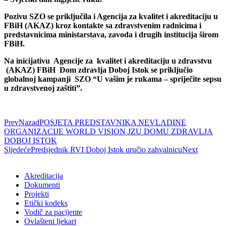
Pozivu SZO se priključila i Agencija za kvalitet i akreditaciju u
FBiH (AKAZ) kroz kontakte sa zdravstvenim radnicima i
predstavnicima ministarstava, zavoda i drugih institucija širom
FBiH.
Na inicijativu Agencije za kvalitet i akreditaciju u zdravstvu
(AKAZ) FBiH Dom zdravlja Doboj Istok se priključio
globalnoj kampanji SZO “U vašim je rukama – spriječite sepsu
u zdravstvenoj zaštiti”.
Prev
Nazad
POSJETA PREDSTAVNIKA NEVLADINE
ORGANIZACIJE WORLD VISION JZU DOMU ZDRAVLJA
DOBOJ ISTOK
Sljedeće
Predsjednik RVI Doboj Istok uručio zahvalnicu
Next
Akreditacija
Dokumenti
Projekti
Etički kodeks
Vodič za pacijente
Ovlašteni ljekari