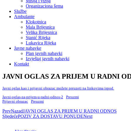
Misija i vizija
Organizaciona šema
Službe
Ambulante
Klokotnica
Mala Brijesnica
Velika Brijesnica
Stanić Rijeka
Lukavica Rijeka
Javne nabavke
Plan javnih nabavki
Izvještaj javnih nabavki
Kontakt
JAVNI OGLAS ZA PRIJEM U RADNI O
Javni oglas kao i prijavni obrazac možete preuzeti na linkovima ispod.
Javni-oglas-za-prijem-u-radni-odnos-2
Preuzmi
Prijavni obrazac
Preuzmi
Prev
Nazad
JAVNI OGLAS ZA PRIJEM U RADNI ODNOS
Sljedeće
POZIV ZA DOSTAVU PONUDE
Next