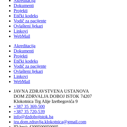
Akreditacija
Dokumenti
Projekti
Etički kodeks
Vodič za pacijente
Ovlašteni ljekari
Linkovi
WebMail
Akreditacija
Dokumenti
Projekti
Etički kodeks
Vodič za pacijente
Ovlašteni ljekari
Linkovi
WebMail
JAVNA ZDRAVSTVENA USTANOVA
DOM ZDRVALJA DOBOJ ISTOK 74207
Klokotnica Trg Alije Izetbegovića 9
+387 35 369-500
+387 35 720-539
info@dzdobojistok.ba
jzu.dom.zdravlja.klokotnica@gmail.com
ID broj: 4209500050005