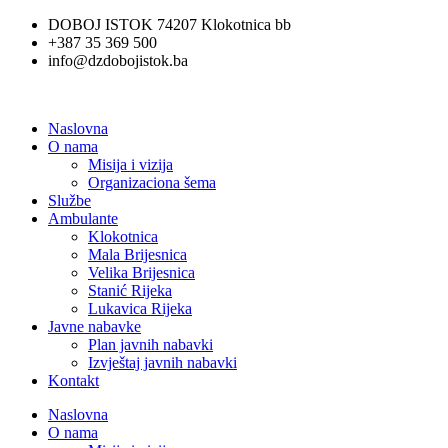
Skip
DOBOJ ISTOK 74207 Klokotnica bb
to
+387 35 369 500
content
info@dzdobojistok.ba
Naslovna
O nama
Misija i vizija
Organizaciona šema
Službe
Ambulante
Klokotnica
Mala Brijesnica
Velika Brijesnica
Stanić Rijeka
Lukavica Rijeka
Javne nabavke
Plan javnih nabavki
Izvještaj javnih nabavki
Kontakt
Naslovna
O nama