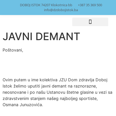
DOBOJ ISTOK 74207 Klokotnica bb
+387 35 369 500
info@dzdobojistok.ba
JAVNI DEMANT
Javne nabavke
Poštovani,
Ovim putem u ime kolektiva JZU Dom zdravlja Doboj
Istok želimo uputiti javni demant na raznorazne,
neosnovane i po našu Ustanovu štetne glasine u vezi sa
zdravstvenim stanjem našeg najboljeg sportiste,
Osmana Junuzovića.