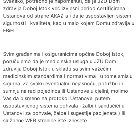
Svakako, potrebno je napomenuti, da je JZU Dom
zdravlja Doboj Istok već izvjesni period certificirana
Ustanova od strane AKAZ-a i da je uspostavljen sistem
sigurnosti i kvaliteta, kao u malo kojem Domu zdravlja u
FBiH.
Svim građanima i osiguranicima općine Doboj Istok,
poručujemo da je medicinska usluga u JZU Dom
zdravlja Doboj Istok u skladu sa svim važećim
medicinskim standardima i normativima i u tome smislu
sigurna. Za svaku eventualnu nejasnoću, pritužbu ili
sumnju na rad pojedinca ili Ustanove u cjelini, molimo
Vas da pismeno na protokol Ustanove, putem
uspostavljenog sistema pohvala i žalbi ( sandučići u
Ustanovi za pohvale, žalbe i sugestije pacijenata ) ili
službene WEB stranice iste iznesete.