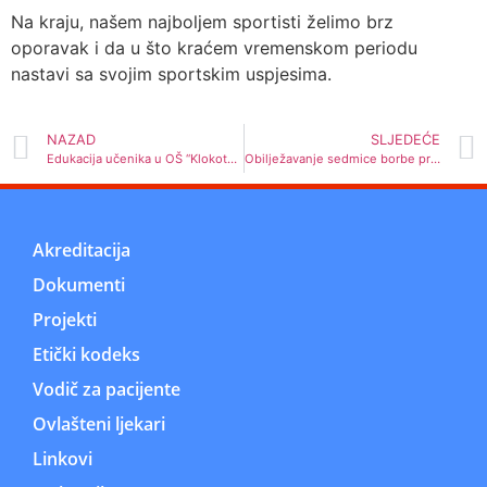
Na kraju, našem najboljem sportisti želimo brz
oporavak i da u što kraćem vremenskom periodu
nastavi sa svojim sportskim uspjesima.
NAZAD
SLJEDEĆE
Edukacija učenika u OŠ “Klokotnica”
Obilježavanje sedmice borbe protiv raka grlića maternice
Akreditacija
Dokumenti
Projekti
Etički kodeks
Vodič za pacijente
Ovlašteni ljekari
Linkovi