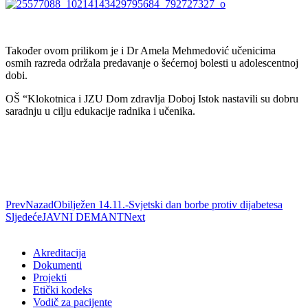
Također ovom prilikom je i Dr Amela Mehmedović učenicima
osmih razreda održala predavanje o šećernoj bolesti u adolescentnoj
dobi.
OŠ “Klokotnica i JZU Dom zdravlja Doboj Istok nastavili su dobru
saradnju u cilju edukacije radnika i učenika.
Prev
Nazad
Obilježen 14.11.-Svjetski dan borbe protiv dijabetesa
Sljedeće
JAVNI DEMANT
Next
Akreditacija
Dokumenti
Projekti
Etički kodeks
Vodič za pacijente