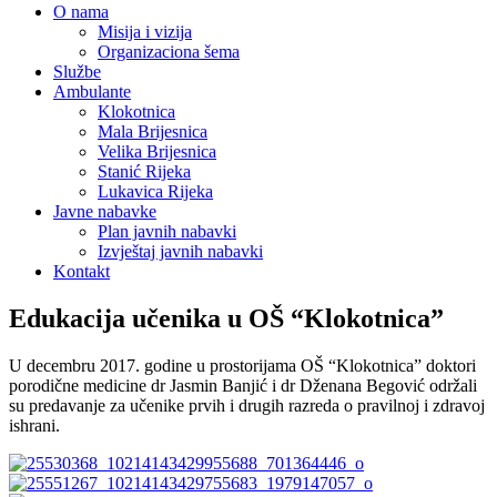
O nama
Misija i vizija
Organizaciona šema
Službe
Ambulante
Klokotnica
Mala Brijesnica
Velika Brijesnica
Stanić Rijeka
Lukavica Rijeka
Javne nabavke
Plan javnih nabavki
Izvještaj javnih nabavki
Kontakt
Edukacija učenika u OŠ “Klokotnica”
U decembru 2017. godine u prostorijama OŠ “Klokotnica” doktori
porodične medicine dr Jasmin Banjić i dr Dženana Begović održali
su predavanje za učenike prvih i drugih razreda o pravilnoj i zdravoj
ishrani.