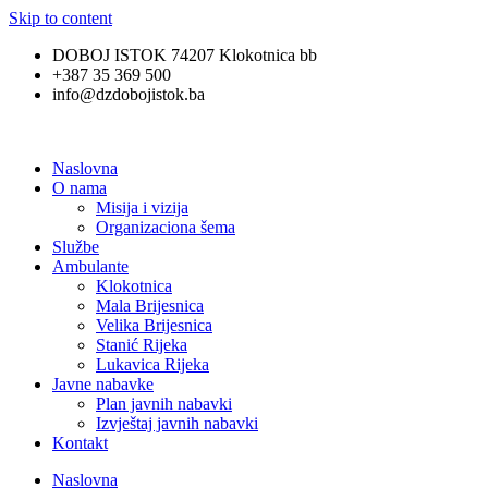
Skip to content
DOBOJ ISTOK 74207 Klokotnica bb
+387 35 369 500
info@dzdobojistok.ba
Naslovna
O nama
Misija i vizija
Organizaciona šema
Službe
Ambulante
Klokotnica
Mala Brijesnica
Velika Brijesnica
Stanić Rijeka
Lukavica Rijeka
Javne nabavke
Plan javnih nabavki
Izvještaj javnih nabavki
Kontakt
Naslovna