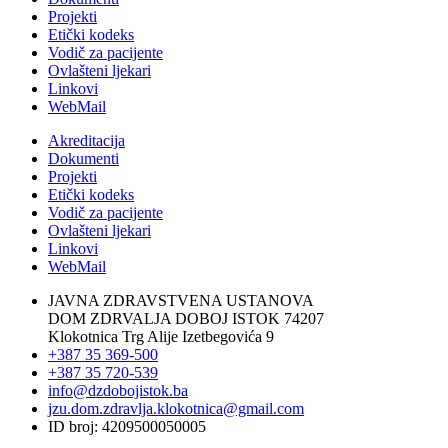
Projekti
Etički kodeks
Vodič za pacijente
Ovlašteni ljekari
Linkovi
WebMail
Akreditacija
Dokumenti
Projekti
Etički kodeks
Vodič za pacijente
Ovlašteni ljekari
Linkovi
WebMail
JAVNA ZDRAVSTVENA USTANOVA
DOM ZDRVALJA DOBOJ ISTOK 74207
Klokotnica Trg Alije Izetbegovića 9
+387 35 369-500
+387 35 720-539
info@dzdobojistok.ba
jzu.dom.zdravlja.klokotnica@gmail.com
ID broj: 4209500050005