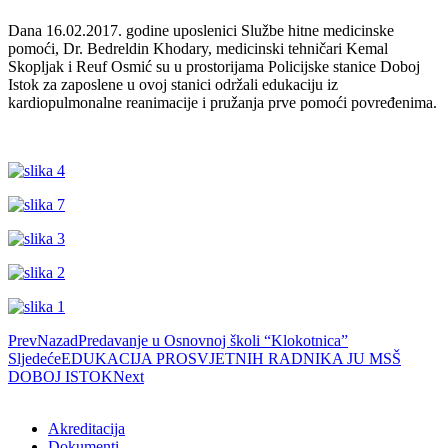
Dana 16.02.2017. godine uposlenici Službe hitne medicinske
pomoći, Dr. Bedreldin Khodary, medicinski tehničari Kemal
Skopljak i Reuf Osmić su u prostorijama Policijske stanice Doboj
Istok za zaposlene u ovoj stanici održali edukaciju iz
kardiopulmonalne reanimacije i pružanja prve pomoći povređenima.
Prev
Nazad
Predavanje u Osnovnoj školi “Klokotnica”
Sljedeće
EDUKACIJA PROSVJETNIH RADNIKA JU MSŠ
DOBOJ ISTOK
Next
Akreditacija
Dokumenti