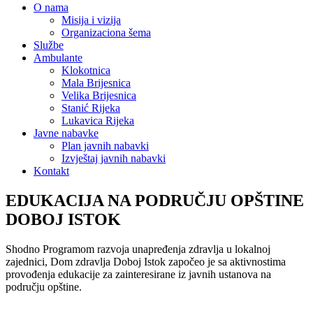
O nama
Misija i vizija
Organizaciona šema
Službe
Ambulante
Klokotnica
Mala Brijesnica
Velika Brijesnica
Stanić Rijeka
Lukavica Rijeka
Javne nabavke
Plan javnih nabavki
Izvještaj javnih nabavki
Kontakt
EDUKACIJA NA PODRUČJU OPŠTINE
DOBOJ ISTOK
Shodno Programom razvoja unapređenja zdravlja u lokalnoj
zajednici, Dom zdravlja Doboj Istok započeo je sa aktivnostima
provođenja edukacije za zainteresirane iz javnih ustanova na
području opštine.