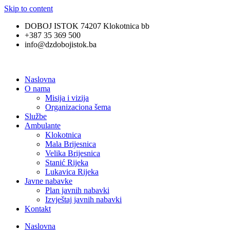
Skip to content
DOBOJ ISTOK 74207 Klokotnica bb
+387 35 369 500
info@dzdobojistok.ba
Naslovna
O nama
Misija i vizija
Organizaciona šema
Službe
Ambulante
Klokotnica
Mala Brijesnica
Velika Brijesnica
Stanić Rijeka
Lukavica Rijeka
Javne nabavke
Plan javnih nabavki
Izvještaj javnih nabavki
Kontakt
Naslovna