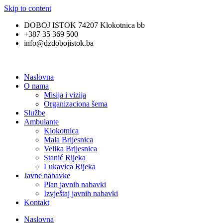
Skip to content
DOBOJ ISTOK 74207 Klokotnica bb
+387 35 369 500
info@dzdobojistok.ba
Naslovna
O nama
Misija i vizija
Organizaciona šema
Službe
Ambulante
Klokotnica
Mala Brijesnica
Velika Brijesnica
Stanić Rijeka
Lukavica Rijeka
Javne nabavke
Plan javnih nabavki
Izvještaj javnih nabavki
Kontakt
Naslovna