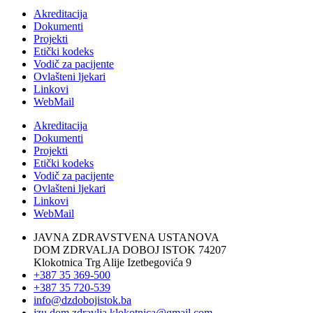
Akreditacija
Dokumenti
Projekti
Etički kodeks
Vodič za pacijente
Ovlašteni ljekari
Linkovi
WebMail
Akreditacija
Dokumenti
Projekti
Etički kodeks
Vodič za pacijente
Ovlašteni ljekari
Linkovi
WebMail
JAVNA ZDRAVSTVENA USTANOVA
DOM ZDRVALJA DOBOJ ISTOK 74207
Klokotnica Trg Alije Izetbegovića 9
+387 35 369-500
+387 35 720-539
info@dzdobojistok.ba
jzu.dom.zdravlja.klokotnica@gmail.com