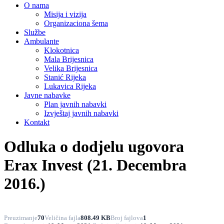
O nama
Misija i vizija
Organizaciona šema
Službe
Ambulante
Klokotnica
Mala Brijesnica
Velika Brijesnica
Stanić Rijeka
Lukavica Rijeka
Javne nabavke
Plan javnih nabavki
Izvještaj javnih nabavki
Kontakt
Odluka o dodjelu ugovora
Erax Invest (21. Decembra
2016.)
Preuzimanje
70
Veličina fajla
808.49 KB
Broj fajlova
1