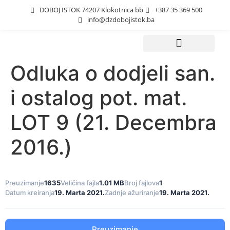
DOBOJ ISTOK 74207 Klokotnica bb
+387 35 369 500
info@dzdobojistok.ba
Odluka o dodjeli san.
Javne nabavke
i ostalog pot. mat.
LOT 9 (21. Decembra
2016.)
Preuzimanje
1635
Veličina fajla
1.01 MB
Broj fajlova
1
Datum kreiranja
19. Marta 2021.
Zadnje ažuriranje
19. Marta 2021.
Preuzimanje