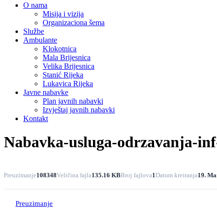
O nama
Misija i vizija
Organizaciona šema
Službe
Ambulante
Klokotnica
Mala Brijesnica
Velika Brijesnica
Stanić Rijeka
Lukavica Rijeka
Javne nabavke
Plan javnih nabavki
Izvještaj javnih nabavki
Kontakt
Nabavka-usluga-odrzavanja-inf-
Preuzimanje
108348
Veličina fajla
135.16 KB
Broj fajlova
1
Datum kreiranja
19. Ma
Preuzimanje