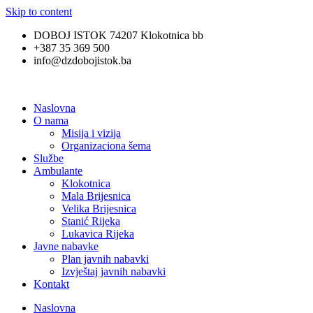
Skip to content
DOBOJ ISTOK 74207 Klokotnica bb
+387 35 369 500
info@dzdobojistok.ba
Naslovna
O nama
Misija i vizija
Organizaciona šema
Službe
Ambulante
Klokotnica
Mala Brijesnica
Velika Brijesnica
Stanić Rijeka
Lukavica Rijeka
Javne nabavke
Plan javnih nabavki
Izvještaj javnih nabavki
Kontakt
Naslovna