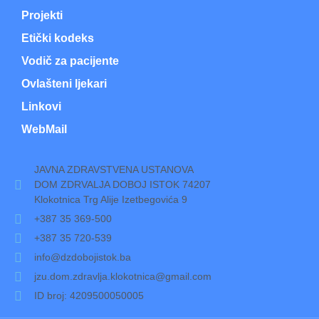
Projekti
Etički kodeks
Vodič za pacijente
Ovlašteni ljekari
Linkovi
WebMail
JAVNA ZDRAVSTVENA USTANOVA
DOM ZDRVALJA DOBOJ ISTOK 74207
Klokotnica Trg Alije Izetbegovića 9
+387 35 369-500
+387 35 720-539
info@dzdobojistok.ba
jzu.dom.zdravlja.klokotnica@gmail.com
ID broj: 4209500050005