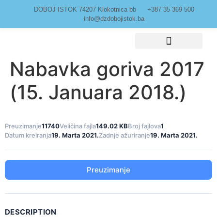
DOBOJ ISTOK 74207 Klokotnica bb
+387 35 369 500
info@dzdobojistok.ba
Nabavka goriva 2017
Javne nabavke
(15. Januara 2018.)
Preuzimanje
11740
Veličina fajla
149.02 KB
Broj fajlova
1
Datum kreiranja
19. Marta 2021.
Zadnje ažuriranje
19. Marta 2021.
Preuzimanje
DESCRIPTION