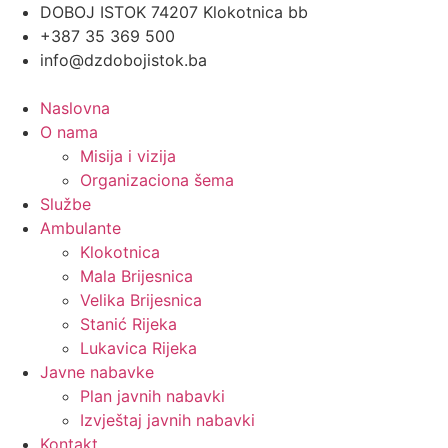
Skip
DOBOJ ISTOK 74207 Klokotnica bb
to
+387 35 369 500
content
info@dzdobojistok.ba
Naslovna
O nama
Misija i vizija
Organizaciona šema
Službe
Ambulante
Klokotnica
Mala Brijesnica
Velika Brijesnica
Stanić Rijeka
Lukavica Rijeka
Javne nabavke
Plan javnih nabavki
Izvještaj javnih nabavki
Kontakt