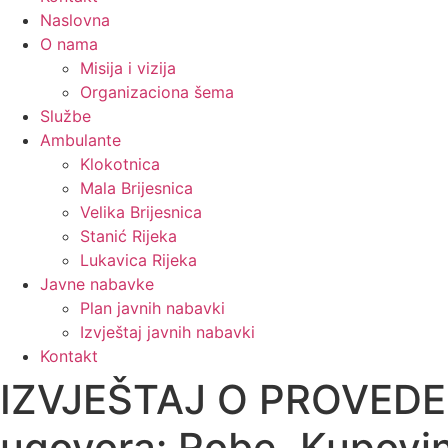
Naslovna
O nama
Misija i vizija
Organizaciona šema
Službe
Ambulante
Klokotnica
Mala Brijesnica
Velika Brijesnica
Stanić Rijeka
Lukavica Rijeka
Javne nabavke
Plan javnih nabavki
Izvještaj javnih nabavki
Kontakt
IZVJEŠTAJ O PROVED
ugovora: Robe, Kupovin