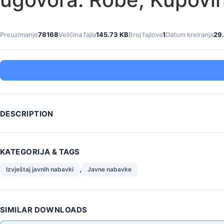
Preuzimanje
78168
Veličina fajla
145.73 KB
Broj fajlova
1
Datum kreiranja
29.
DESCRIPTION
KATEGORIJA & TAGS
,
Izvještaj javnih nabavki
Javne nabavke
SIMILAR DOWNLOADS