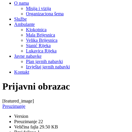
O nama
Misija i vizija
Organizaciona šema
Službe
Ambulante
Klokotnica
Mala Brijesnica
Velika Brijesnica
Stanić Rijeka
Lukavica Rijeka
Javne nabavke
Plan javnih nabavki
Izvještaj javnih nabavki
Kontakt
Prijavni obrazac
[featured_image]
Preuzimanje
Version
Preuzimanje
22
Veličina fajla
29.50 KB