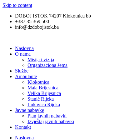
Skip to content
DOBOJ ISTOK 74207 Klokotnica bb
+387 35 369 500
info@dzdobojistok.ba
Naslovna
O nama
Misija i vizija
Organizaciona šema
Službe
Ambulante
Klokotnica
Mala Brijesnica
Velika Brijesnica
Stanić Rijeka
Lukavica Rijeka
Javne nabavke
Plan javnih nabavki
Izvještaj javnih nabavki
Kontakt
Naslovna