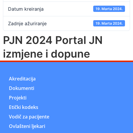
Datum kreiranja
19. Marta 2024.
Zadnje ažuriranje
19. Marta 2024.
PJN 2024 Portal JN
izmjene i dopune
Akreditacija
Dokumenti
Projekti
Etički kodeks
Vodič za pacijente
Ovlašteni ljekari