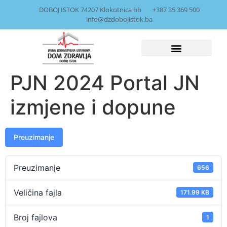
DOBOJ ISTOK 74207 Klokotnica bb
+387 35 369 500
info@dzdobojistok.ba
PJN 2024 Portal JN
izmjene i dopune
Preuzimanje
Preuzimanje
656
Veličina fajla
171.99 KB
Broj fajlova
1