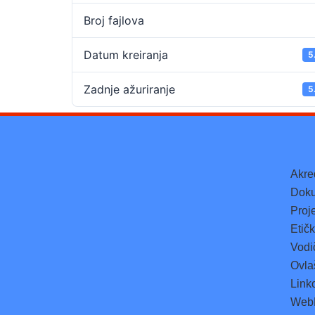
Broj fajlova
Datum kreiranja
5
Zadnje ažuriranje
5
Akre
Doku
Proje
Etič
Vodi
Ovlaš
Link
Web