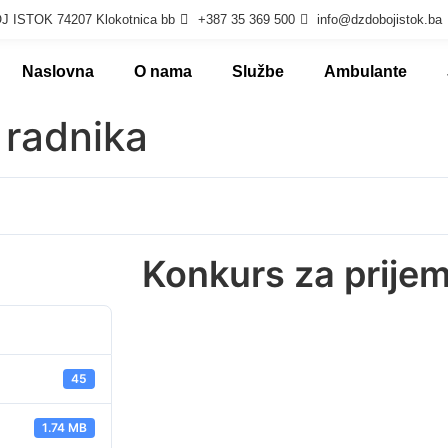
 ISTOK 74207 Klokotnica bb
+387 35 369 500
info@dzdobojistok.ba
Naslovna
O nama
Službe
Ambulante
 radnika
Konkurs za prijem
45
1.74 MB