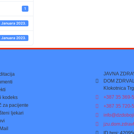
1
. Januara 2023.
. Januara 2023.
JAVNA ZDR
ditacija
DOM ZDRVAL
menti
Klokotnica Trg
kti
+387 35 369-
ki kodeks
č za pacijente
+387 35 720-
teni ljekari
info@dzdoboji
ovi
jzu.dom.zdrav
Mail
ID broj: 4209