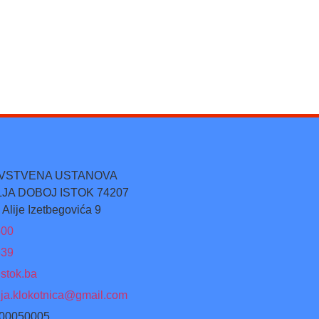
AVSTVENA USTANOVA
JA DOBOJ ISTOK 74207
 Alije Izetbegovića 9
500
539
stok.ba
lja.klokotnica@gmail.com
500050005