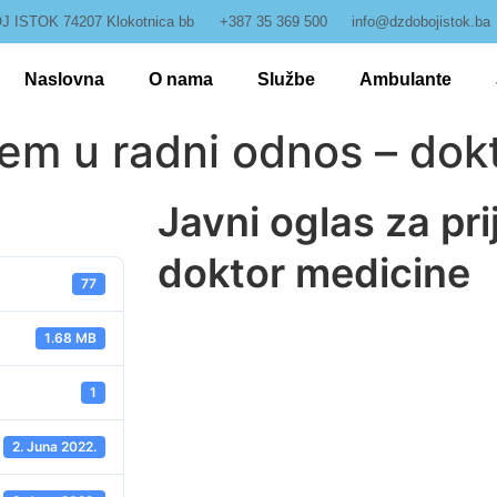
 ISTOK 74207 Klokotnica bb
+387 35 369 500
info@dzdobojistok.ba
Naslovna
O nama
Službe
Ambulante
ijem u radni odnos – dok
Javni oglas za pr
doktor medicine
77
1.68 MB
1
2. Juna 2022.