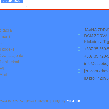
2. Juna 2022.
JAVNA ZDR
ditacija
DOM ZDRVAL
menti
Klokotnica Trg
kti
+387 35 369-
ki kodeks
č za pacijente
+387 35 720-
teni ljekari
info@dzdoboji
ovi
jzu.dom.zdrav
Mail
ID broj: 4209
BOJ ISTOK. Sva prava sadržana. | Design by
Ed-vision