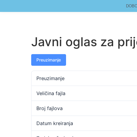
DOBOJ
Javni oglas za pr
Preuzimanje
Preuzimanje
Veličina fajla
Broj fajlova
Datum kreiranja