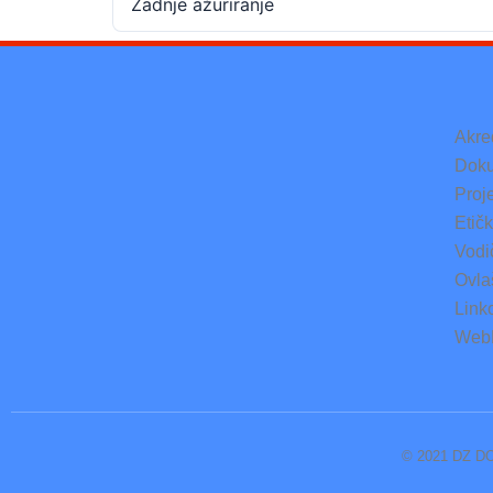
Zadnje ažuriranje
Akre
Doku
Proje
Etič
Vodi
Ovlaš
Link
Web
© 2021 DZ DO