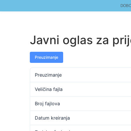
DOBOJ
Javni oglas za pr
Preuzimanje
Preuzimanje
Veličina fajla
Broj fajlova
Datum kreiranja