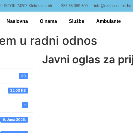
 ISTOK 74207 Klokotnica bb
+387 35 369 500
info@dzdobojistok.ba
Naslovna
O nama
Službe
Ambulante
ijem u radni odnos
Javni oglas za pr
33
32.00 KB
1
9. Juna 2026.