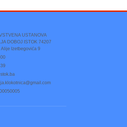
AVSTVENA USTANOVA
JA DOBOJ ISTOK 74207
 Alije Izetbegovića 9
500
539
stok.ba
lja.klokotnica@gmail.com
500050005