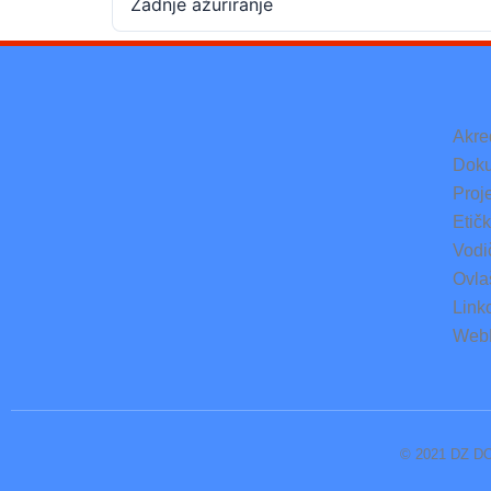
Zadnje ažuriranje
Akre
Doku
Proje
Etič
Vodi
Ovlaš
Link
Web
© 2021 DZ DO