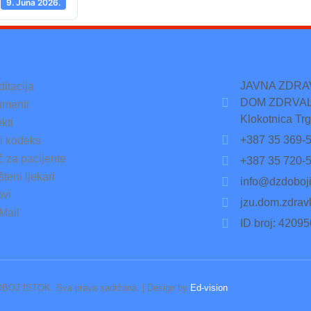
9. Juna 2026.
JAVNA ZDR
ditacija
DOM ZDRVAL
menti
Klokotnica Trg
kti
+387 35 369-
ki kodeks
č za pacijente
+387 35 720-
teni ljekari
info@dzdoboji
ovi
jzu.dom.zdrav
Mail
ID broj: 4209
BOJ ISTOK. Sva prava sadržana. | Design by
Ed-vision