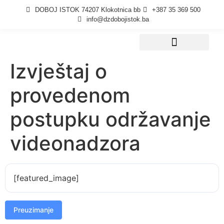
DOBOJ ISTOK 74207 Klokotnica bb
+387 35 369 500
info@dzdobojistok.ba
Izvještaj o
Javne nabavke
provedenom
postupku održavanje
videonadzora
[featured_image]
Preuzimanje