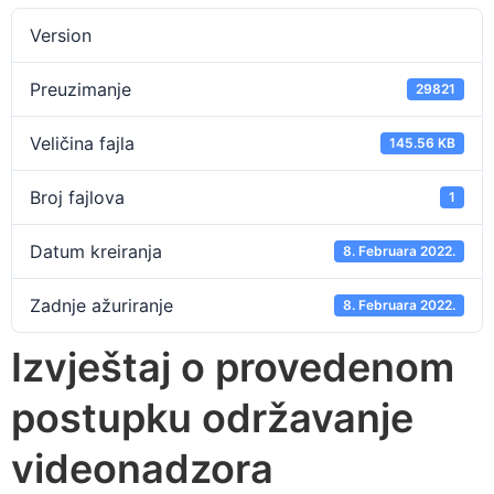
Version
Preuzimanje
29821
Veličina fajla
145.56 KB
Broj fajlova
1
Datum kreiranja
8. Februara 2022.
Zadnje ažuriranje
8. Februara 2022.
Izvještaj o provedenom
postupku održavanje
videonadzora