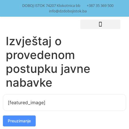
DOBOJ ISTOK 74207 Klokotnica bb
+387 35 369 500
info@dzdobojistok.ba
Izvještaj o
Javne nabavke
provedenom
postupku javne
nabavke
[featured_image]
Preuzimanje