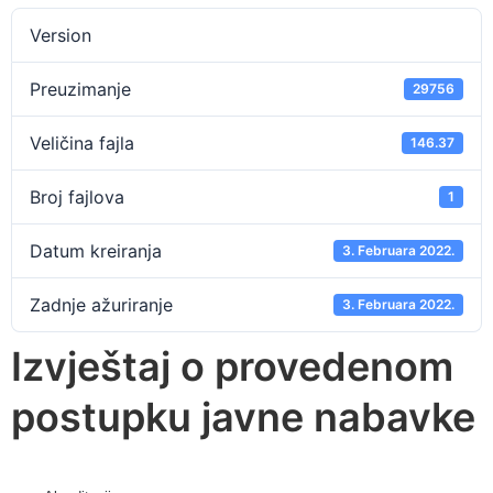
Version
Preuzimanje
29756
Veličina fajla
146.37
Broj fajlova
1
Datum kreiranja
3. Februara 2022.
Zadnje ažuriranje
3. Februara 2022.
Izvještaj o provedenom
postupku javne nabavke