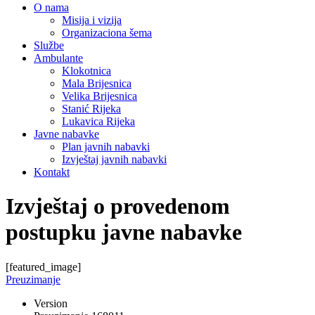
O nama
Misija i vizija
Organizaciona šema
Službe
Ambulante
Klokotnica
Mala Brijesnica
Velika Brijesnica
Stanić Rijeka
Lukavica Rijeka
Javne nabavke
Plan javnih nabavki
Izvještaj javnih nabavki
Kontakt
Izvještaj o provedenom
postupku javne nabavke
[featured_image]
Preuzimanje
Version