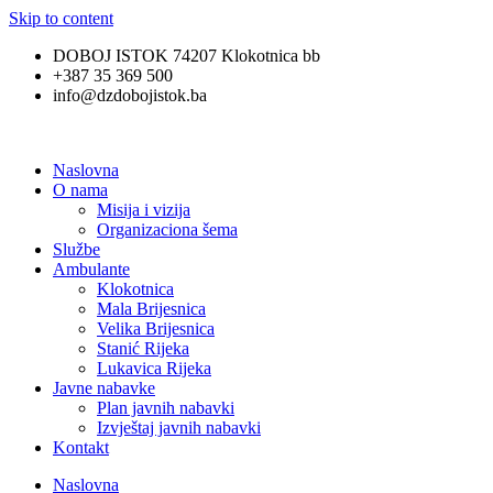
Skip to content
DOBOJ ISTOK 74207 Klokotnica bb
+387 35 369 500
info@dzdobojistok.ba
Naslovna
O nama
Misija i vizija
Organizaciona šema
Službe
Ambulante
Klokotnica
Mala Brijesnica
Velika Brijesnica
Stanić Rijeka
Lukavica Rijeka
Javne nabavke
Plan javnih nabavki
Izvještaj javnih nabavki
Kontakt
Naslovna