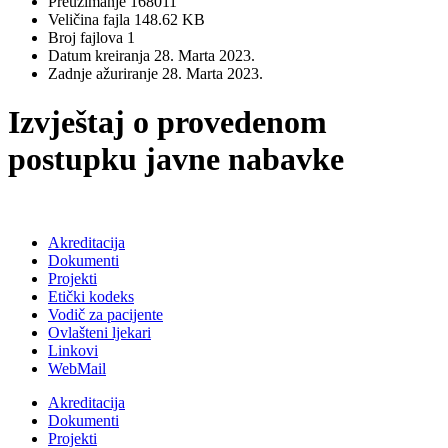
Preuzimanje
168011
Veličina fajla
148.62 KB
Broj fajlova
1
Datum kreiranja
28. Marta 2023.
Zadnje ažuriranje
28. Marta 2023.
Izvještaj o provedenom
postupku javne nabavke
Akreditacija
Dokumenti
Projekti
Etički kodeks
Vodič za pacijente
Ovlašteni ljekari
Linkovi
WebMail
Akreditacija
Dokumenti
Projekti