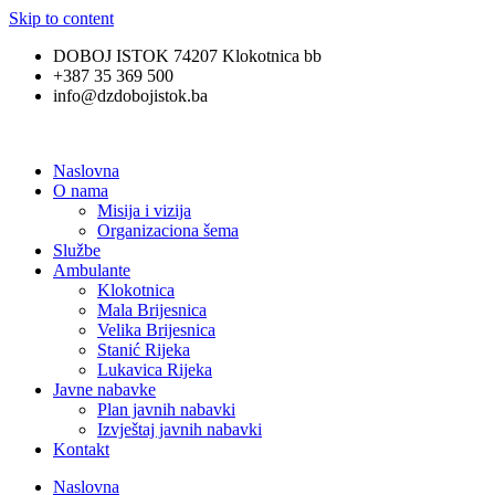
Skip to content
DOBOJ ISTOK 74207 Klokotnica bb
+387 35 369 500
info@dzdobojistok.ba
Naslovna
O nama
Misija i vizija
Organizaciona šema
Službe
Ambulante
Klokotnica
Mala Brijesnica
Velika Brijesnica
Stanić Rijeka
Lukavica Rijeka
Javne nabavke
Plan javnih nabavki
Izvještaj javnih nabavki
Kontakt
Naslovna