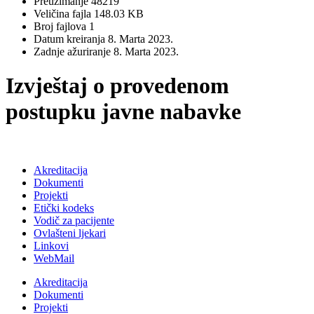
Preuzimanje
48219
Veličina fajla
148.03 KB
Broj fajlova
1
Datum kreiranja
8. Marta 2023.
Zadnje ažuriranje
8. Marta 2023.
Izvještaj o provedenom
postupku javne nabavke
Akreditacija
Dokumenti
Projekti
Etički kodeks
Vodič za pacijente
Ovlašteni ljekari
Linkovi
WebMail
Akreditacija
Dokumenti
Projekti