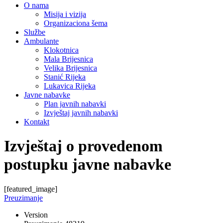
O nama
Misija i vizija
Organizaciona šema
Službe
Ambulante
Klokotnica
Mala Brijesnica
Velika Brijesnica
Stanić Rijeka
Lukavica Rijeka
Javne nabavke
Plan javnih nabavki
Izvještaj javnih nabavki
Kontakt
Izvještaj o provedenom
postupku javne nabavke
[featured_image]
Preuzimanje
Version