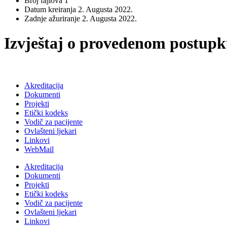
Broj fajlova
1
Datum kreiranja
2. Augusta 2022.
Zadnje ažuriranje
2. Augusta 2022.
Izvještaj o provedenom postup
Akreditacija
Dokumenti
Projekti
Etički kodeks
Vodič za pacijente
Ovlašteni ljekari
Linkovi
WebMail
Akreditacija
Dokumenti
Projekti
Etički kodeks
Vodič za pacijente
Ovlašteni ljekari
Linkovi