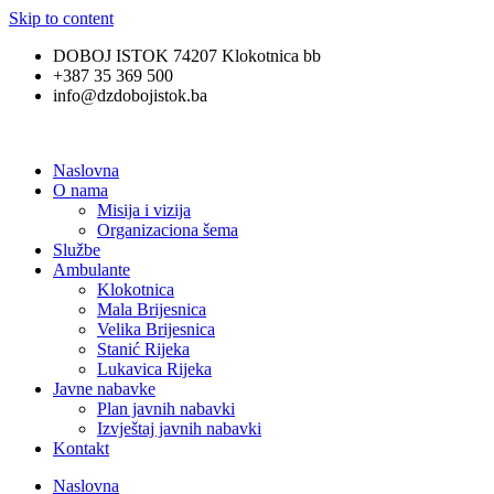
Skip to content
DOBOJ ISTOK 74207 Klokotnica bb
+387 35 369 500
info@dzdobojistok.ba
Naslovna
O nama
Misija i vizija
Organizaciona šema
Službe
Ambulante
Klokotnica
Mala Brijesnica
Velika Brijesnica
Stanić Rijeka
Lukavica Rijeka
Javne nabavke
Plan javnih nabavki
Izvještaj javnih nabavki
Kontakt
Naslovna