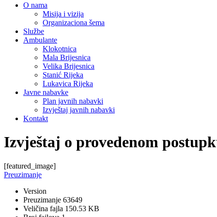
O nama
Misija i vizija
Organizaciona šema
Službe
Ambulante
Klokotnica
Mala Brijesnica
Velika Brijesnica
Stanić Rijeka
Lukavica Rijeka
Javne nabavke
Plan javnih nabavki
Izvještaj javnih nabavki
Kontakt
Izvještaj o provedenom postup
[featured_image]
Preuzimanje
Version
Preuzimanje
63649
Veličina fajla
150.53 KB