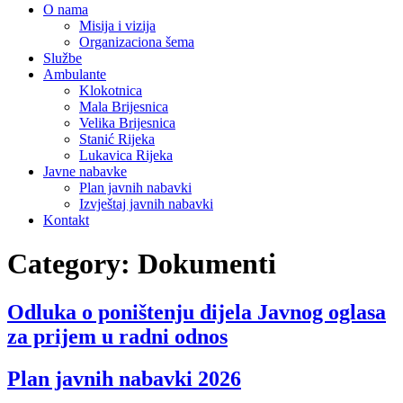
O nama
Misija i vizija
Organizaciona šema
Službe
Ambulante
Klokotnica
Mala Brijesnica
Velika Brijesnica
Stanić Rijeka
Lukavica Rijeka
Javne nabavke
Plan javnih nabavki
Izvještaj javnih nabavki
Kontakt
Category:
Dokumenti
Odluka o poništenju dijela Javnog oglasa
za prijem u radni odnos
Plan javnih nabavki 2026