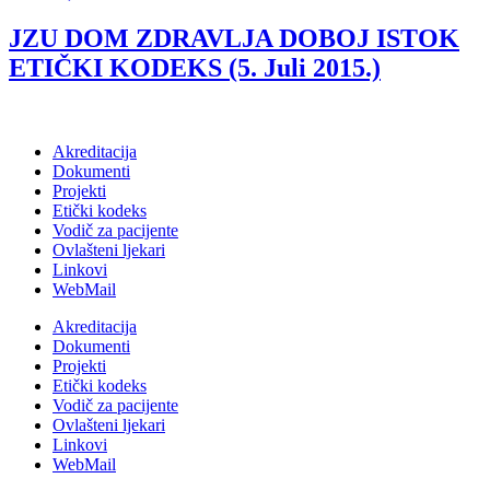
JZU DOM ZDRAVLJA DOBOJ ISTOK
ETIČKI KODEKS (5. Juli 2015.)
Akreditacija
Dokumenti
Projekti
Etički kodeks
Vodič za pacijente
Ovlašteni ljekari
Linkovi
WebMail
Akreditacija
Dokumenti
Projekti
Etički kodeks
Vodič za pacijente
Ovlašteni ljekari
Linkovi
WebMail