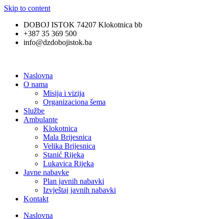
Skip to content
DOBOJ ISTOK 74207 Klokotnica bb
+387 35 369 500
info@dzdobojistok.ba
Naslovna
O nama
Misija i vizija
Organizaciona šema
Službe
Ambulante
Klokotnica
Mala Brijesnica
Velika Brijesnica
Stanić Rijeka
Lukavica Rijeka
Javne nabavke
Plan javnih nabavki
Izvještaj javnih nabavki
Kontakt
Naslovna